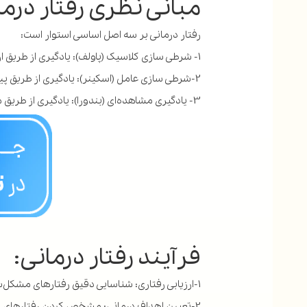
مبانی نظری رفتار درما
رفتار درمانی بر سه اصل اساسی استوار است:
1- شرطی سازی کلاسیک (پاولف): یادگیری از طریق ارتباط محرک-پاسخ
2-شرطی سازی عامل (اسکینر): یادگیری از طریق پیامدهای رفتار
3- یادگیری مشاهده‌ای (بندورا): یادگیری از طریق مشاهده دیگران
فرآیند رفتار درمانی:
1-ارزیابی رفتاری: شناسایی دقیق رفتارهای مشکل‌ساز و عوامل ایجاد و تداوم آنها
2-تعیین اهداف درمانی: مشخص کردن رفتارهای مطلوبی که باید جایگزین شوند